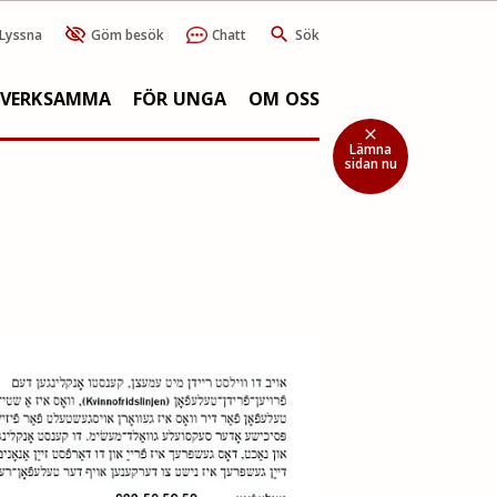
Lyssna
Göm besök
Chatt
Sök
SVERKSAMMA
FÖR UNGA
OM OSS
close
Lämna
sidan nu