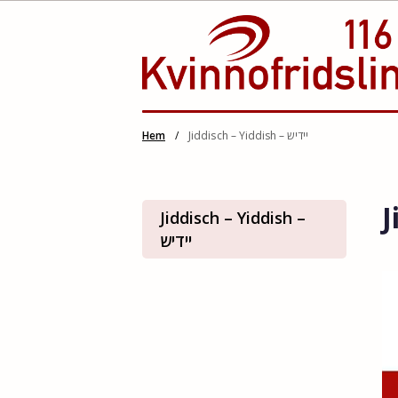
Hoppa
Hem
/
Jiddisch – Yiddish – יידיש
till
innehåll
Jiddisch – Yiddish –
יידיש