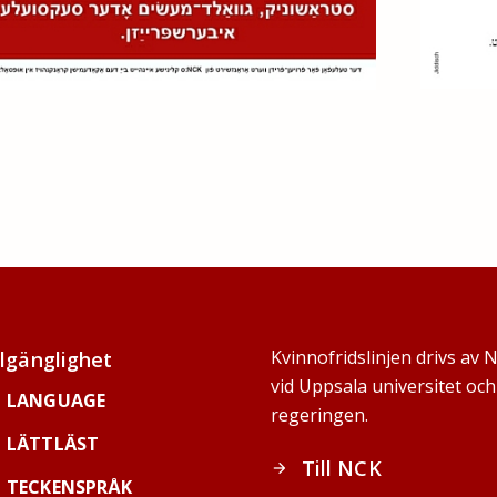
Kvinnofridslinjen drivs av 
llgänglighet
vid Uppsala universitet o
LANGUAGE
regeringen.
LÄTTLÄST
Till NCK
arrow_forward
TECKENSPRÅK