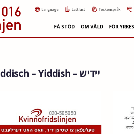
Language
Lättläst
Teckenspråk
FÅ STÖD
OM VÅLD
FÖR YRKE
Jiddisch – Yiddish – יידיש