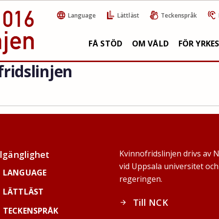
Language
Lättläst
Teckenspråk
FÅ STÖD
OM VÅLD
FÖR YRKE
ridslinjen
Kvinnofridslinjen drivs av 
llgänglighet
vid Uppsala universitet o
LANGUAGE
regeringen.
LÄTTLÄST
Till NCK
arrow_forward
TECKENSPRÅK