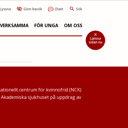
Lyssna
Göm besök
Chatt
Sök
SVERKSAMMA
FÖR UNGA
OM OSS
close
Lämna
sidan nu
Nationellt centrum för kvinnofrid (NCK)
ch Akademiska sjukhuset på uppdrag av