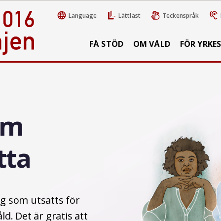
Language
Lättläst
Teckenspråk
FÅ STÖD
OM VÅLD
FÖR YRKE
om
tta
dig som utsatts för
åld. Det är gratis att