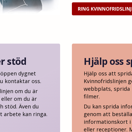
RING KVINNOFRIDSLIN
er stöd
Hjälp oss 
r öppen dygnet
Hjälp oss att spri
u kontaktar oss.
Kvinnofridslinjen g
webbplats, sprida m
linjen om du är
filmer.
d eller om du är
ch stöd. Även du
Du kan sprida info
t arbete kan ringa.
genom att beställa
informationskort 
eller receptioner. M