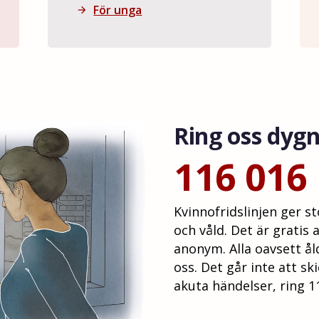
För unga
arrow_forward
Ring oss dygn
116 016
Kvinnofridslinjen ger st
och våld. Det är gratis 
anonym. Alla oavsett ål
oss. Det går inte att ski
akuta händelser, ring 1