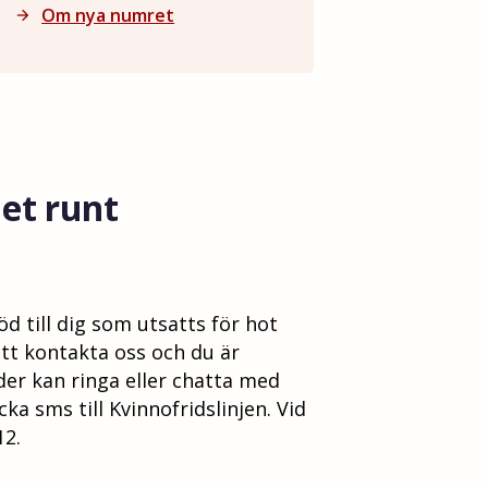
Om nya numret
arrow_forward
et runt
öd till dig som utsatts för hot
att kontakta oss och du är
der kan ringa eller chatta med
cka sms till Kvinnofridslinjen. Vid
12.