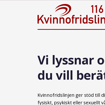
Hoppa
till
innehåll
Vi lyssnar 
du vill berä
Kvinnofridslinjen ger stöd till 
fysiskt, psykiskt eller sexuellt v