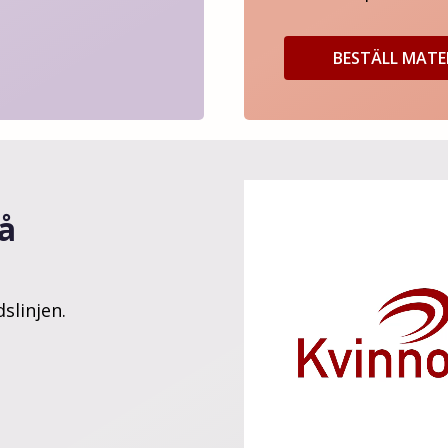
BESTÄLL MATE
på
slinjen.