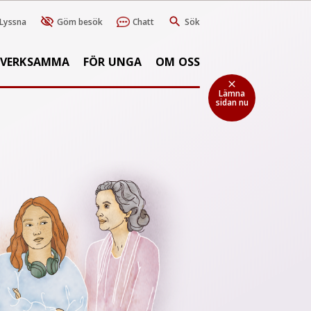
Lyssna
Göm besök
Chatt
Sök
SVERKSAMMA
FÖR UNGA
OM OSS
close
Lämna
sidan nu