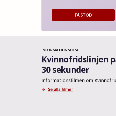
FÅ STÖD
INFORMATIONSFILM
Kvinnofridslinjen 
30 sekunder
Informationsfilmen om Kvinnofrid
Se alla filmer
arrow_forward