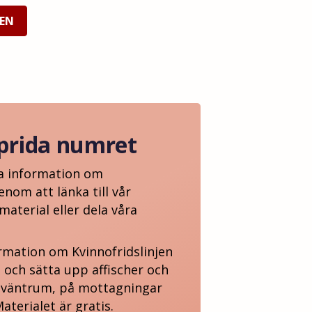
JEN
sprida numret
da information om
enom att länka till vår
aterial eller dela våra
rmation om Kvinnofridslinjen
 och sätta upp affischer och
i väntrum, på mottagningar
aterialet är gratis.