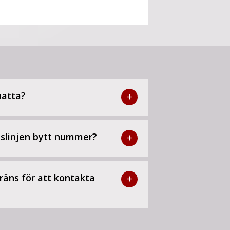
hatta?
add
dslinjen bytt nummer?
add
räns för att kontakta
add