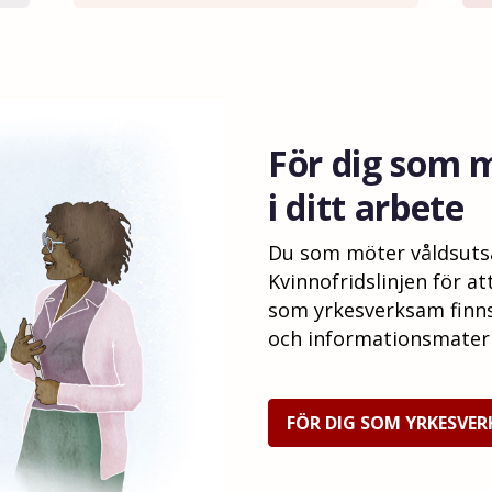
För dig som 
i ditt arbete
Du som möter våldsutsat
Kvinnofridslinjen för at
som yrkesverksam finns
och informationsmateri
FÖR DIG SOM YRKESVE