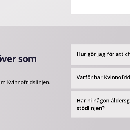
Hur gör jag för att c
över som
Varför har Kvinnofri
om Kvinnofridslinjen.
Har ni någon åldersg
stödlinjen?