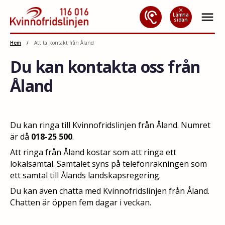
close
menu
Lämna
sidan
Hoppa
Hem
/
Att ta kontakt från Åland
till
Du kan kontakta oss från
innehåll
Åland
Du kan ringa till Kvinnofridslinjen från Åland. Numret
är då
018-25 500
.
Att ringa från Åland kostar som att ringa ett
lokalsamtal. Samtalet syns på telefonräkningen som
ett samtal till Ålands landskapsregering.
Du kan även chatta med Kvinnofridslinjen från Åland.
Chatten är öppen fem dagar i veckan.