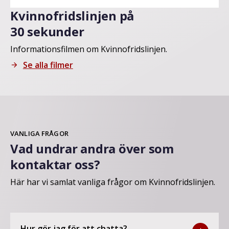
Kvinnofridslinjen på
30 sekunder
Informationsfilmen om Kvinnofridslinjen.
Se alla filmer
arrow_forward
VANLIGA FRÅGOR
Vad undrar andra över som
kontaktar oss?
Här har vi samlat vanliga frågor om Kvinnofridslinjen.
Hur gör jag för att chatta?