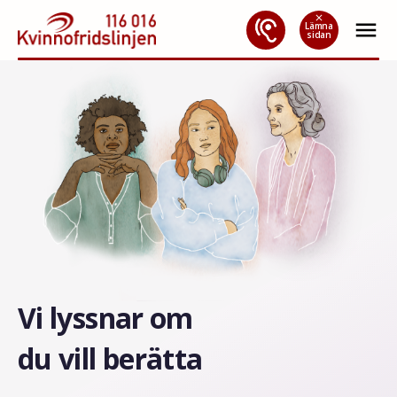
Hoppa
close
menu
till
Lämna
sidan
innehåll
Vi lyssnar om
du vill berätta